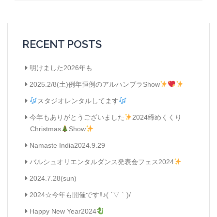
ビ
ゲ
ー
RECENT POSTS
シ
ョ
明けました2026年も
ン
2025.2/8(土)例年恒例のアルハンブラShow
スタジオレンタルしてます
今年もありがとうございました
2024締めくくり
Christmas
Show
Namaste India2024.9.29
バルシュオリエンタルダンス発表会フェス2024
2024.7.28(sun)
2024☆今年も開催です‼︎♪( ´▽｀)/
Happy New Year2024