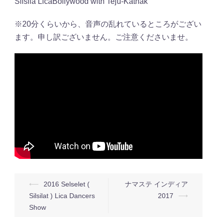
Silsila LicaBollywood with Teju-Kathak
※20分くらいから、音声の乱れているところがござい
ます。申し訳ございません。ご注意くださいませ。
投
⟵
2016 Selselet (
ナマステ インディア
稿
Silsilat ) Lica Dancers
2017
⟶
Show
ナ