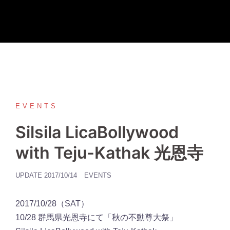
コ
ン
テ
ン
ツ
へ
ス
キ
EVENTS
ッ
Silsila LicaBollywood
プ
with Teju-Kathak 光恩寺
UPDATE
2017/10/14
EVENTS
2017/10/28（SAT）
10/28 群馬県光恩寺にて「秋の不動尊大祭」