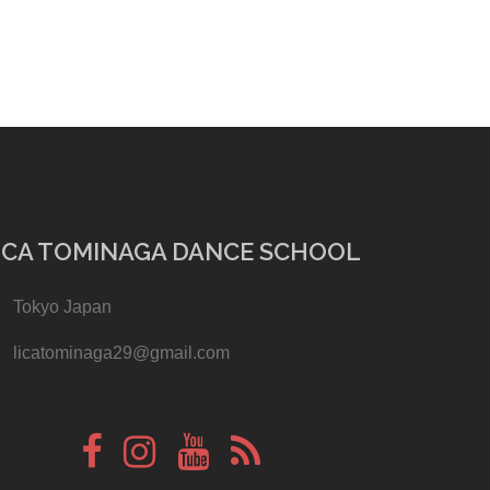
ICA TOMINAGA DANCE SCHOOL
Tokyo Japan
licatominaga29@gmail.com
Face
instagram
Youtube
Blog
Book