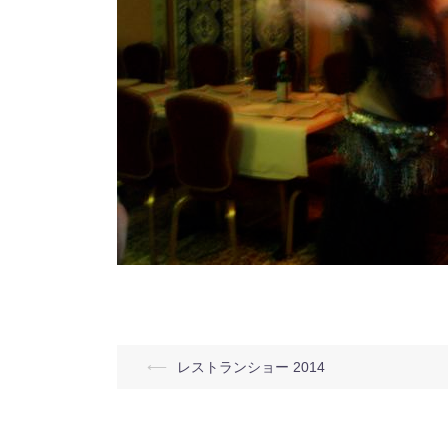
投
⟵
レストランショー 2014
稿
ナ