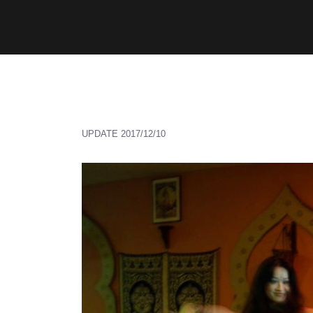
コ
ン
テ
ン
ツ
へ
ス
UPDATE
2017/12/10
キ
ッ
プ