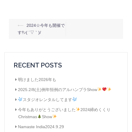
投
⟵
2024☆今年も開催で
稿
す‼︎♪( ´▽｀)/
ナ
ビ
ゲ
RECENT POSTS
ー
シ
明けました2026年も
ョ
2025.2/8(土)例年恒例のアルハンブラShow
ン
スタジオレンタルしてます
今年もありがとうございました
2024締めくくり
Christmas
Show
Namaste India2024.9.29