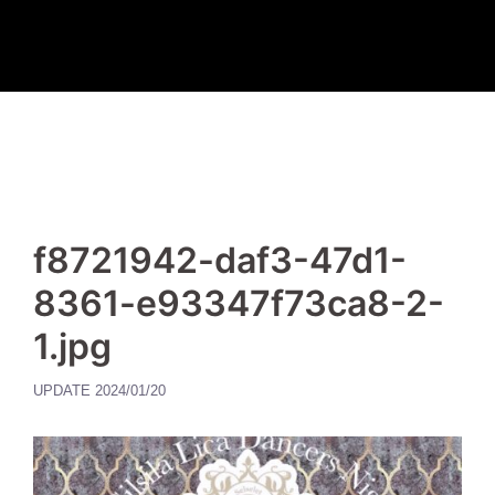
コ
ン
テ
ン
ツ
へ
ス
キ
f8721942-daf3-47d1-
ッ
プ
8361-e93347f73ca8-2-
1.jpg
UPDATE
2024/01/20